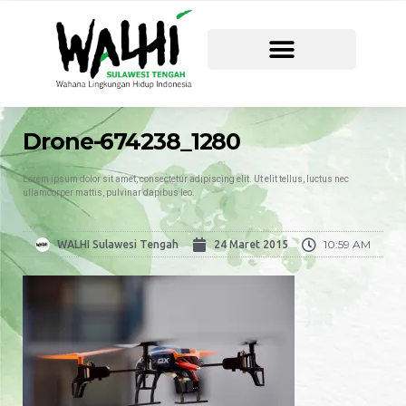
Drone-674238_1280
Lorem ipsum dolor sit amet, consectetur adipiscing elit. Ut elit tellus, luctus nec
ullamcorper mattis, pulvinar dapibus leo.
10:59 AM
WALHI Sulawesi Tengah
24 Maret 2015