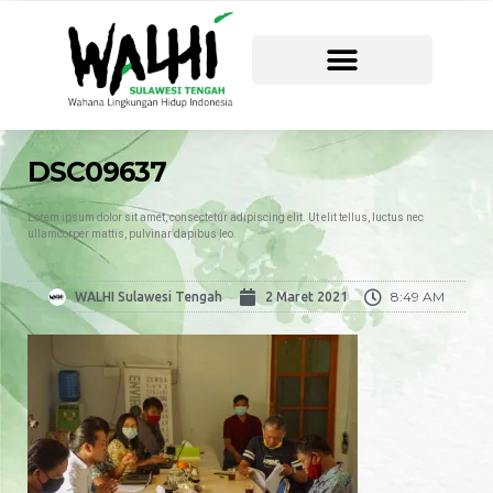
DSC09637
Lorem ipsum dolor sit amet, consectetur adipiscing elit. Ut elit tellus, luctus nec
ullamcorper mattis, pulvinar dapibus leo.
8:49 AM
WALHI Sulawesi Tengah
2 Maret 2021