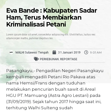
Eva Bande : Kabupaten Sadar
Ham, Terus Membiarkan
Kriminalisasi Petani
Lorem ipsum dolor sit amet, consectetur adipiscing elit. Ut elit tellus, luctus nec
ullamcorper mattis, pulvinar dapibus leo.
9:01 AM
WALHI Sulawesi Tengah
31 Januari 2019
,
PERKEBUNAN
REPORTASE
Pasangkayu,- Pengadilan Negeri Pasangkayu
kembali mengadili Petani Rio Pakava atas
nama Hemsi/Frans dengan tuduhan
melakukan pencurian buah sawit di Areal
HGU PT. Mamuang (Astra Agro Lestari) pada
(31/09/2019). Sejak tahun 2017 hingga saat ini,
terhitung Walhi Sulteng sudah