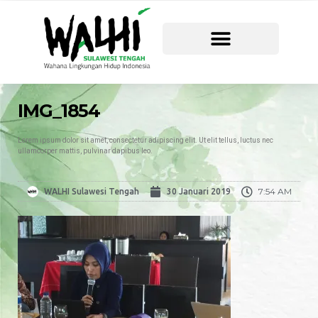
IMG_1854
Lorem ipsum dolor sit amet, consectetur adipiscing elit. Ut elit tellus, luctus nec
ullamcorper mattis, pulvinar dapibus leo.
7:54 AM
WALHI Sulawesi Tengah
30 Januari 2019