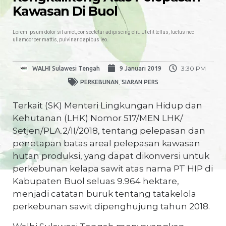
Kawasan Di Buol
Lorem ipsum dolor sit amet, consectetur adipiscing elit. Ut elit tellus, luctus nec
ullamcorper mattis, pulvinar dapibus leo.
3:30 PM
WALHI Sulawesi Tengah
9 Januari 2019
,
PERKEBUNAN
SIARAN PERS
Terkait (SK) Menteri Lingkungan Hidup dan
Kehutanan (LHK) Nomor 517/MEN LHK/
Setjen/PLA.2/II/2018, tentang pelepasan dan
penetapan batas areal pelepasan kawasan
hutan produksi, yang dapat dikonversi untuk
perkebunan kelapa sawit atas nama PT HIP di
Kabupaten Buol seluas 9.964 hektare,
menjadi catatan buruk tentang tatakelola
perkebunan sawit dipenghujung tahun 2018.