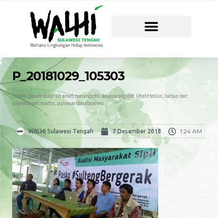
P_20181029_105303
Lorem ipsum dolor sit amet, consectetur adipiscing elit. Ut elit tellus, luctus nec
ullamcorper mattis, pulvinar dapibus leo.
1:24 AM
WALHI Sulawesi Tengah
7 Desember 2018