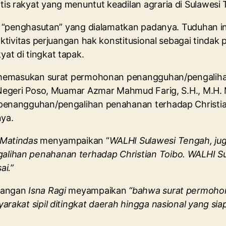
s rakyat yang menuntut keadilan agraria di Sulawesi 
 “penghasutan” yang dialamatkan padanya. Tuduhan ini 
ktivitas perjuangan hak konstitusional sebagai tindak p
t di tingkat tapak.
t memasukan surat permohonan penangguhan/pengaliha
n Negeri Poso, Muamar Azmar Mahmud Farig, S.H., M.H
penangguhan/pengalihan penahanan terhadap Christian
ya.
 Matindas
menyampaikan “
WALHI Sulawesi Tengah, ju
lihan penahanan terhadap Christian Toibo. WALHI Su
ai.”
apangan
Isna Ragi
meyampaikan
“bahwa surat permohon
rakat sipil ditingkat daerah hingga nasional yang sia