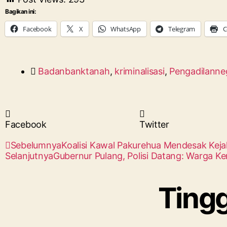
Bagikan ini:
Facebook
X
WhatsApp
Telegram
C
Badanbanktanah
,
kriminalisasi
,
Pengadilanne
Facebook
Twitter
Sebelumnya
Koalisi Kawal Pakurehua Mendesak Kej
Selanjutnya
Gubernur Pulang, Polisi Datang: Warga 
Ting