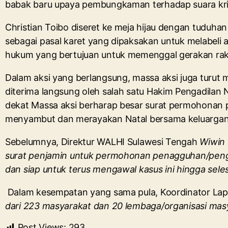
babak baru upaya pembungkaman terhadap suara kriti
Christian Toibo diseret ke meja hijau dengan tuduhan
sebagai pasal karet yang dipaksakan untuk melabeli a
hukum yang bertujuan untuk memenggal gerakan rakya
Dalam aksi yang berlangsung, massa aksi juga turu
diterima langsung oleh salah satu Hakim Pengadila
dekat Massa aksi berharap besar surat permohonan 
menyambut dan merayakan Natal bersama keluargan
Sebelumnya, Direktur WALHI Sulawesi Tengah
Wiwin
surat penjamin untuk permohonan penagguhan/penga
dan siap untuk terus mengawal kasus ini hingga seles
Dalam kesempatan yang sama pula, Koordinator L
dari 223 masyarakat dan 20 lembaga/organisasi masya
Post Views:
293