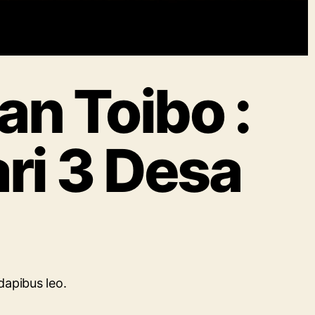
an Toibo :
ri 3 Desa
 dapibus leo.