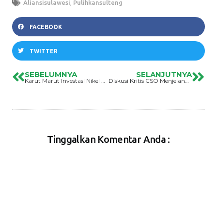
Aliansisulawesi
,
Pulihkansulteng
FACEBOOK
TWITTER
SEBELUMNYA
SELANJUTNYA
Karut Marut Investasi Nikel Tiongkok Di Sulawesi Tengah
Diskusi Kritis CSO Menjelang Pertemuan COP 16 UNCBD: Mengutamakan Keanekaragaman Hayati Di Tengah Transisi Energi Dan Eksploitasi Mineral
Tinggalkan Komentar Anda :