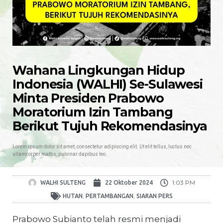
Wahana Lingkungan Hidup
Indonesia (WALHI) Se-Sulawesi
Minta Presiden Prabowo
Moratorium Izin Tambang
Berikut Tujuh Rekomendasinya
Lorem ipsum dolor sit amet, consectetur adipiscing elit. Ut elit tellus, luctus nec
ullamcorper mattis, pulvinar dapibus leo.
1:03 PM
WALHI SULTENG
22 Oktober 2024
,
,
HUTAN
PERTAMBANGAN
SIARAN PERS
Prabowo Subianto telah resmi menjadi