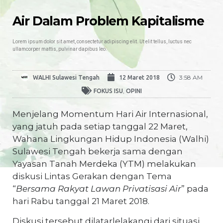
Air Dalam Problem Kapitalisme
Lorem ipsum dolor sit amet, consectetur adipiscing elit. Ut elit tellus, luctus nec
ullamcorper mattis, pulvinar dapibus leo.
3:58 AM
WALHI Sulawesi Tengah
12 Maret 2018
,
FOKUS ISU
OPINI
Menjelang Momentum Hari Air Internasional,
yang jatuh pada setiap tanggal 22 Maret,
Wahana Lingkungan Hidup Indonesia (Walhi)
Sulawesi Tengah bekerja sama dengan
Yayasan Tanah Merdeka (YTM) melakukan
diskusi Lintas Gerakan dengan Tema
“
Bersama Rakyat Lawan Privatisasi Air
” pada
hari Rabu tanggal 21 Maret 2018.
Diskusi tersebut dilatarlelakangi dari situasi