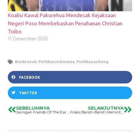
Koalisi Kawal Pakurehua Mendesak Kejaksaan
Negeri Poso Membebaskan Penahanan Christian
Toibo
11 Desember 2025
Banktanah
,
Pulihkanindonesia
,
Pulihkansulteng
FACEBOOK
TWITTER
SEBELUMNYA
SELANJUTNYA
Jaringan Friends Of The Earth Menolak Investigasi Bermasalah Atas Pelanggaran Lingkungan Dan HAM Oleh Perusahaan Sawit Indonesia Astra Agro Lestari
Fraksi Bersih-Bersih Meminta Pemda Sulteng Serius Menangani Krisis Iklim