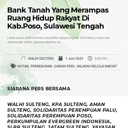
Bank Tanah Yang Merampas
Ruang Hidup Rakyat Di
Kab.Poso, Sulawesi Tengah
Lorem ipsum dolor sit amet, consectetur adipiscing elit. Ut elit tellus, luctus nec
ullamcorper mattis, pulvinar dapibus leo.
5:55 PM
WALHI SULTENG
1 Juni 2023
,
,
,
HUTAN
PERKEBUNAN
SIARAN PERS
WILAYAH KELOLA RAKYAT
SIARANA PERS BERSAMA
WALHI SULTENG, KPA SULTENG, AMAN
SULTENG, SOLIDARITAS PEREMPUAN PALU,
SOLIDARITAS PEREMPUAN POSO,
PERKUMPULAN EVERGREEN INDONESIA,
SLPP SULTENG, JATAM SULTENG, YAYASAN