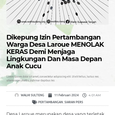
Dikepung Izin Pertambangan
Warga Desa Laroue MENOLAK
KERAS Demi Menjaga
Lingkungan Dan Masa Depan
Anak Cucu
Lorem ipsum dolor sit amet, consectetur adipiscing elit. Ut elit tellus, luctus nec
ullamcorper mattis, pulvinar dapibus leo.
4:01 AM
WALHI SULTENG
11 Februari 2024
,
PERTAMBANGAN
SIARAN PERS
Desa Laroue merupakan desa yang terletak