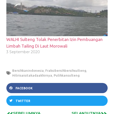
WALHI Sulteng Tolak Penerbitan Izin Pembuangan
Limbah Tailing Di Laut Morowali
3 September 2020
Bersihkanindonesia
,
Fraksibersihbersihsulteng
,
Hilirisaisitakadaakhirnya
,
Pulihkansulteng
FACEBOOK
TWITTER
SEBELUMNYA
SELANJUTNYA