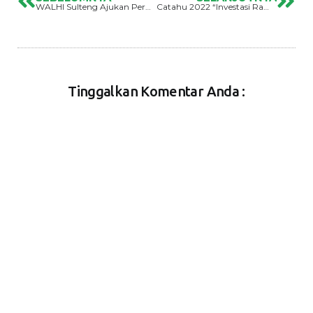
WALHI Sulteng Ajukan Perhutanan Sosial Di Desa Panjoka
Catahu 2022 “Investasi Rampas Ruang Hidup Rakyat Sulawesi Tengah”
Tinggalkan Komentar Anda :