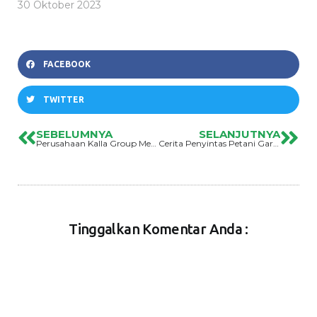
30 Oktober 2023
FACEBOOK
TWITTER
SEBELUMNYA
SELANJUTNYA
Perusahaan Kalla Group Menenggelamkan Lahan Pertanian Masyarakat Pesisir Danau Poso
Cerita Penyintas Petani Garam Talise Bertahan Ditengah Hempitan Ekonomi Pasca Bencana
Tinggalkan Komentar Anda :