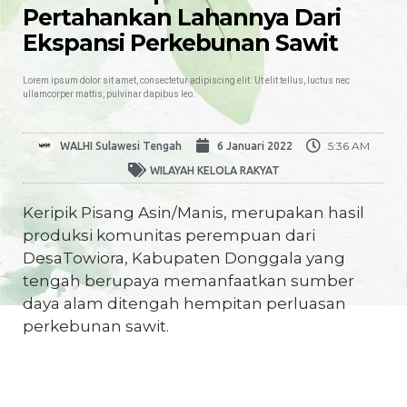
Pertahankan Lahannya Dari
Ekspansi Perkebunan Sawit
Lorem ipsum dolor sit amet, consectetur adipiscing elit. Ut elit tellus, luctus nec
ullamcorper mattis, pulvinar dapibus leo.
5:36 AM
WALHI Sulawesi Tengah
6 Januari 2022
WILAYAH KELOLA RAKYAT
Keripik Pisang Asin/Manis, merupakan hasil
produksi komunitas perempuan dari
DesaTowiora, Kabupaten Donggala yang
tengah berupaya memanfaatkan sumber
daya alam ditengah hempitan perluasan
perkebunan sawit.