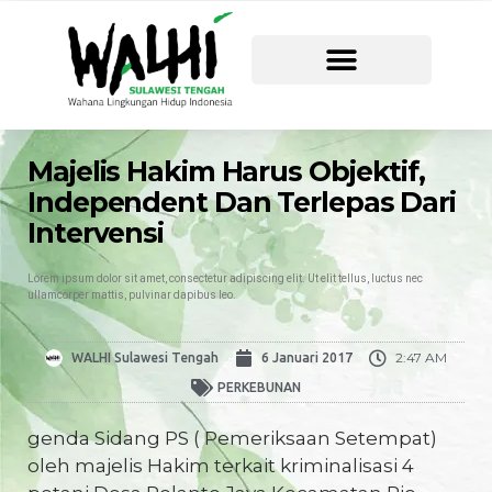
Majelis Hakim Harus Objektif,
Independent Dan Terlepas Dari
Intervensi
Lorem ipsum dolor sit amet, consectetur adipiscing elit. Ut elit tellus, luctus nec
ullamcorper mattis, pulvinar dapibus leo.
2:47 AM
WALHI Sulawesi Tengah
6 Januari 2017
PERKEBUNAN
genda Sidang PS ( Pemeriksaan Setempat)
oleh majelis Hakim terkait kriminalisasi 4