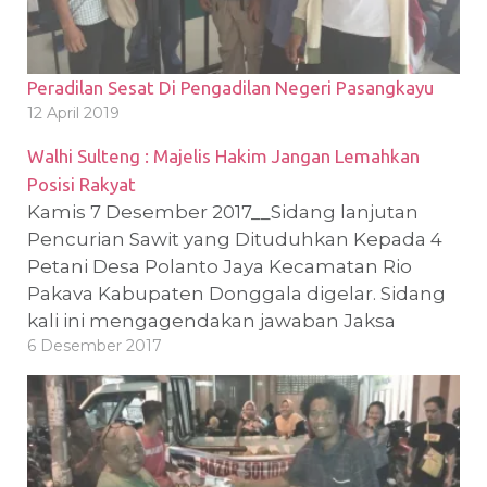
Peradilan Sesat Di Pengadilan Negeri Pasangkayu
12 April 2019
Walhi Sulteng : Majelis Hakim Jangan Lemahkan
Posisi Rakyat
Kamis 7 Desember 2017__Sidang lanjutan
Pencurian Sawit yang Dituduhkan Kepada 4
Petani Desa Polanto Jaya Kecamatan Rio
Pakava Kabupaten Donggala digelar. Sidang
kali ini mengagendakan jawaban Jaksa
6 Desember 2017
Penuntut Umum terkait Eksepsi yang
dibacakan oleh Kuasa Hukum pada Sidang
Sebelummya. Sidang yang dimulai jam 18.30
Wita ini di warnai Dengan aksi…