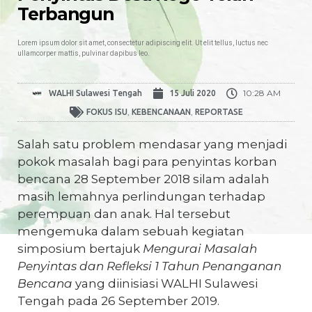
Terbangun
Lorem ipsum dolor sit amet, consectetur adipiscing elit. Ut elit tellus, luctus nec
ullamcorper mattis, pulvinar dapibus leo.
10:28 AM
WALHI Sulawesi Tengah
15 Juli 2020
,
,
FOKUS ISU
KEBENCANAAN
REPORTASE
Salah satu problem mendasar yang menjadi
pokok masalah bagi para penyintas korban
bencana 28 September 2018 silam adalah
masih lemahnya perlindungan terhadap
perempuan dan anak. Hal tersebut
mengemuka dalam sebuah kegiatan
simposium bertajuk
Mengurai Masalah
Penyintas dan Refleksi 1 Tahun Penanganan
Bencana
yang diinisiasi WALHI Sulawesi
Tengah pada 26 September 2019.