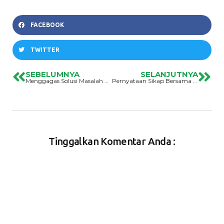
FACEBOOK
TWITTER
SEBELUMNYA
SELANJUTNYA
Menggagas Solusi Masalah Kerusakan Lingkungan Pesisir Dan Laut Dusun Lala
Pernyataan Sikap Bersama Dan Seruan Dukungan Atas Aksi Pemogokan Massal Buruh PT.HIP
Tinggalkan Komentar Anda :