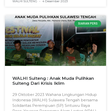
WALHI SULTENG
4 Desember 2023
SIARAN PERS
WALHI Sulteng : Anak Muda Pulihkan
Sulteng Dari Krisis Iklim
29 Oktober 2023 Wahana Lingkungan Hidup
Indonesia (WALHI) Sulawesi Tengah bersama
Solidaritas Perempuan (SP) Sintuwu Raya
Poso, Yayasan Panorama Alam Lestari (YPAL),