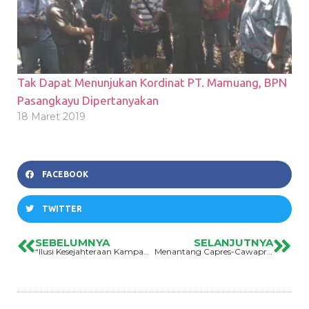
Tak Dapat Menunjukan Kordinat PT. Mamuang, BPN
Pasangkayu Dipertanyakan
18 Maret 2019
FACEBOOK
TWITTER
SEBELUMNYA
SELANJUTNYA
“Ilusi Kesejahteraan Kampanye Politik”
Menantang Capres-Cawapres Memenuhi Hak Atas Lingkungan Hidup, Memberantas Korupsi Sumber Daya Alam Dan Penegakan Hukum Terhadap Kejahatan Korporasi