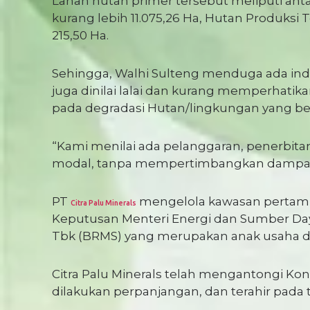
Lahan hutan primer tersebut meliputi antar
kurang lebih 11.075,26 Ha, Hutan Produksi T
215,50 Ha.
Sehingga, Walhi Sulteng menduga ada ind
juga dinilai lalai dan kurang memperhatik
pada degradasi Hutan/lingkungan yang be
“Kami menilai ada pelanggaran, penerbita
modal, tanpa mempertimbangkan dampak 
PT
mengelola kawasan pertamba
Citra Palu Minerals
Keputusan Menteri Energi dan Sumber Daya
Tbk (BRMS) yang merupakan anak usaha da
Citra Palu Minerals telah mengantongi Kont
dilakukan perpanjangan, dan terahir pada 