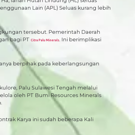
1 Ha, lahan Hutan Lindung (HL) seluas
l Penggunaan Lain (APL) Seluas kurang lebih
ngkungan tersebut. Pemerintah Daerah
ngan bagi PT
. Ini berimplikasi
Citra Palu Minerals
 hanya berpihak pada keberlangsungan
lore, Palu Sulawesi Tengah melalui
elola oleh PT Bumi Resources Minerals
p.
ontrak Karya ini sudah beberapa Kali