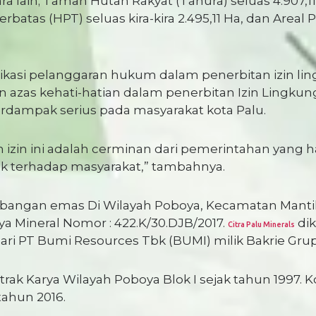
a lain; Taman Hutan Rakyat (Tahura) seluas 4.907,1
erbatas (HPT) seluas kira-kira 2.495,11 Ha, dan Area
ikasi pelanggaran hukum dalam penerbitan izin li
an azas kehati-hatian dalam penerbitan Izin Lingku
rdampak serius pada masyarakat kota Palu.
n izin ini adalah cerminan dari pemerintahan yang
terhadap masyarakat,” tambahnya.
ngan emas Di Wilayah Poboya, Kecamatan Mantiku
 Mineral Nomor : 422.K/30.DJB/2017.
dik
Citra Palu Minerals
ri PT Bumi Resources Tbk (BUMI) milik Bakrie Gru
rak Karya Wilayah Poboya Blok I sejak tahun 1997. K
tahun 2016.