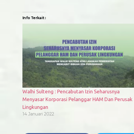
Info Terkait :
Walhi Sulteng : Pencabutan Izin Seharusnya
Menyasar Korporasi Pelanggar HAM Dan Perusak
Lingkungan
14 Januari 2022