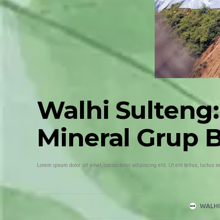
Walhi Sulteng
Mineral Grup 
Lorem ipsum dolor sit amet, consectetur adipiscing elit. Ut elit tellus, luctus 
WALHI