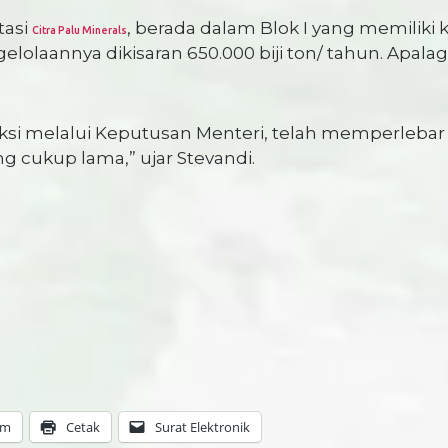
tasi
, berada dalam Blok I yang memilik
Citra Palu Minerals
lolaannya dikisaran 650.000 biji ton/ tahun. Apalag
uksi melalui Keputusan Menteri, telah memperlebar
g cukup lama,” ujar Stevandi.
am
Cetak
Surat Elektronik