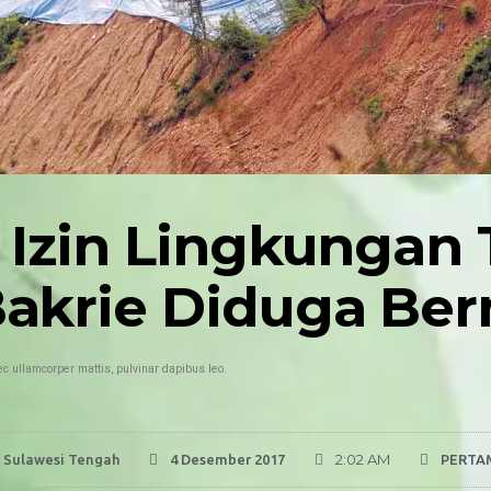
: Izin Lingkunga
Bakrie Diduga Be
nec ullamcorper mattis, pulvinar dapibus leo.
2:02 AM
 Sulawesi Tengah
4 Desember 2017
PERTA