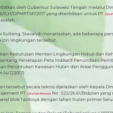
terbitkan oleh Gubernur Sulawesi Tengah melalui 
6/ILH/DPMPTSP/2017 yang diterbitkan untuk PT
Citra 
masalah.
Sulteng, Stevandi menjelaskan, ada beberapa perso
 izin lingkungan tersebut.
atikan Keputusan Menteri Lingkungan Hidup dan Ke
tentang Penetapan Peta Indikatif Penundaan Pemb
 Peruntukan Kawasan Hutan dan Areal Penggunaan 
 (4/122017).
tersebut secara teknis dijelaskan oleh Kepala Di
najement PT
No : 522/26.61/Bidplan yan
Citra Palu Minerals
neral blok 1 poboya dengan lahan hutan primer Seluas