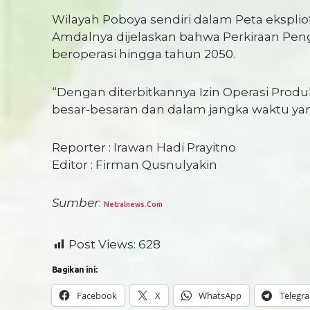
Wilayah Poboya sendiri dalam Peta eksplio
Amdalnya dijelaskan bahwa Perkiraan Penge
beroperasi hingga tahun 2050.
“Dengan diterbitkannya Izin Operasi Prod
besar-besaran dan dalam jangka waktu yan
Reporter : Irawan Hadi Prayitno
Editor : Firman Qusnulyakin
Sumber
:
Netralnews.com
Post Views:
628
Bagikan ini:
Facebook
X
WhatsApp
Telegr