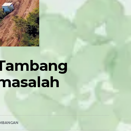
n Tambang
rmasalah
MBANGAN