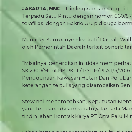
JAKARTA, NNC
– Izin lingkungan yang di 
Terpadu Satu Pintu dengan nomor: 660/57
terafiliasi dengan Bakrie Grup diduga ber
Manager Kampanye Eksekutif Daerah Walhi 
oleh Pemerintah Daerah terkait penerbitan
“Misalnya, penerbitan ini tidak memperh
SK.2300/MenLHK.PKTL/IPSDH/PLA.1/5/2016 
Penggunaan Kawasan Hutan Dan Perubahan
keterangan tertulis yang disampaikan Senin
Stevandi menambahkan, Keputusan Menteri 
yang tertuang dalam suratnya kepada Ma
tindih lahan Kontrak Karya PT Citra Palu Mi