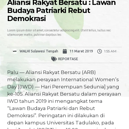
Aliansi Rakyat Bersatu : Lawan
Budaya Patriarki Rebut
Demokrasi
Lorem ipsum dolor sit amet, consectetur adipiscing elit. Ut elit tellus, luctus nec
ullamcorper mattis, pulvinar dapibus leo.
1:55 AM
WALHI Sulawesi Tengah
11 Maret 2019
REPORTASE
Palu — Aliansi Rakyat Bersatu (ARB)
melakukan perayaan International Women’s
Day [(IWD) — Hari Perempuan Sedunia] yang
ke-105. Aliansi Rakyat Bersatu dalam perayaan
IWD tahun 2019 ini mengangkat tema
“Lawan Budaya Patriarki dan Rebut
Demokrasi”. Peringatan ini dilakukan di
depan kampus Universitas Tadulako, pada