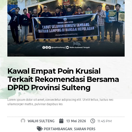
Kawal Empat Poin Krusial
Terkait Rekomendasi Bersama
DPRD Provinsi Sulteng
Lorem ipsum dolor sit amet, consectetur adipiscing elit. Ut elit tellus, luctus nec
ullamcorper mattis, pulvinar dapibus leo.
11:45 PM
WALHI SULTENG
13 Mei 2026
,
PERTAMBANGAN
SIARAN PERS