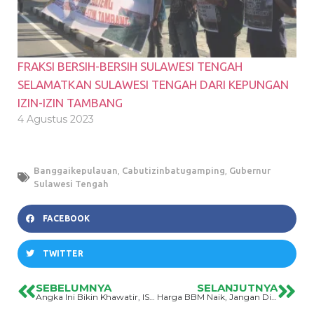
FRAKSI BERSIH-BERSIH SULAWESI TENGAH
SELAMATKAN SULAWESI TENGAH DARI KEPUNGAN
IZIN-IZIN TAMBANG
4 Agustus 2023
Banggaikepulauan
,
Cabutizinbatugamping
,
Gubernur
Sulawesi Tengah
FACEBOOK
TWITTER
SEBELUMNYA
SELANJUTNYA
Angka Ini Bikin Khawatir, ISPA Meningkat “waspada”
Harga BBM Naik, Jangan Dijadikan Alasan Untuk Memasifkan Tambang Nikel