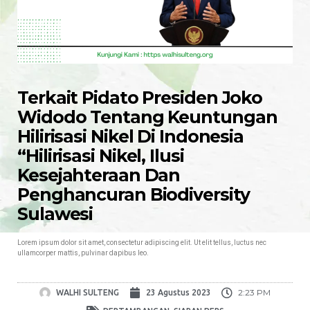
Terkait Pidato Presiden Joko
Widodo Tentang Keuntungan
Hilirisasi Nikel Di Indonesia
“Hilirisasi Nikel, Ilusi
Kesejahteraan Dan
Penghancuran Biodiversity
Sulawesi
Lorem ipsum dolor sit amet, consectetur adipiscing elit. Ut elit tellus, luctus nec
ullamcorper mattis, pulvinar dapibus leo.
2:23 PM
WALHI SULTENG
23 Agustus 2023