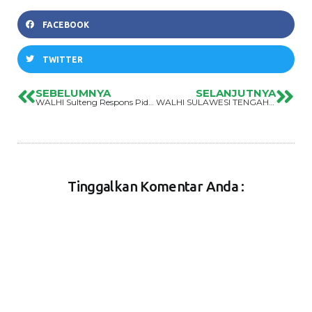
FACEBOOK
TWITTER
SEBELUMNYA
SELANJUTNYA
WALHI Sulteng Respons Pidato Jokowi, Mendorong Hilirisasi Nikel Tanpa Keselamatan Rakyat Adalah Bentuk Penjajahan Industri
WALHI SULAWESI TENGAH GELAR PENDIDIKAN KEPEMIMPINAN TINGKAT I
Tinggalkan Komentar Anda :