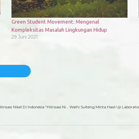
Green Student Movement: Mengenal
Kompleksitas Masalah Lingkungan Hidup
29 Juni 2021
Terkait Pidato Presiden Joko Widodo Tentang Keuntungan Hilirisasi Nikel Di Indonesia “Hilirisasi Nikel, Ilusi Kesejahteraan Dan Penghancuran Biodiversity Sulawesi