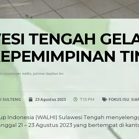
ESI TENGAH GEL
EPEMIMPINAN TI
nec ullamcorper mattis, pulvinar dapibus leo.
7:13 PM
,
I SULTENG
23 Agustus 2023
FOKUS ISU
SIA
dup Indonesia (WALHI) Sulawesi Tengah menyelen
 tanggal 21 – 23 Agustus 2023 yang bertempat di kan