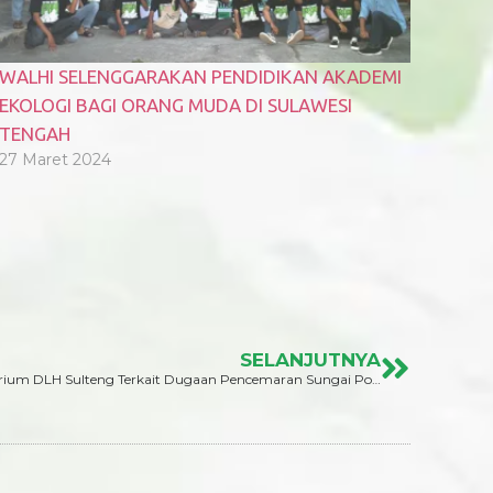
WALHI SELENGGARAKAN PENDIDIKAN AKADEMI
EKOLOGI BAGI ORANG MUDA DI SULAWESI
TENGAH
27 Maret 2024
SELANJUTNYA
Walhi Sulteng Minta Hasil Uji Laboratorium DLH Sulteng Terkait Dugaan Pencemaran Sungai Pondo Oleh Tambang Emas PT. CPM Buka Ke Publik.