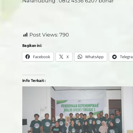
Narahubung : 0812 4536 6207 bonar
Post Views:
790
Bagikan ini:
Facebook
X
WhatsApp
Telegr
Info Terkait :