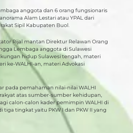
9 lembaga anggota dan 6 orang fungsionaris
Panorama Alam Lestari atau YPAL dari
kat Sipil Kabupaten Buol.
itator Rijal mantan Direktur Relawan Orang
hingga Lembaga anggota di Sulawesi
ngkungan hidup Sulawesi tengah, materi
eri ke-WALHI-an, materi Advokasi
r pada pemahaman nilai-nilai WALHI
 rakyat atas sumber-sumber kehidupan,
bagi calon-calon kader pemimpin WALHI di
 tiga tingkat yaitu PKW I dan PKW II yang