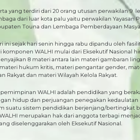
serta yang terdiri dari 20 orang utusan perwakilan 
mbaga dari luar kota palu yaitu perwakilan Yayasan 
bupaten Touna dan Lembaga Pemberdayaan Masyara
ini sejak hari senin hingga rabu dipandu oleh fasil
ari komponen WALHI mulai dari Eksekutif Nasional 
menyajikan 8 materi antara lain materi gambaran li
, materi hukum kritis, materi pengantar gender, mat
n Rakyat dan materi Wilayah Kelola Rakyat.
epemimpinan WALHI adalah pendidikan yang beraka
kungan hidup dan perjuangan penegakan kedaulatan
m suatu sistem pendidikan berjenjang/bertingkat 
i WALHI merupakan hak dari anggota terbagi menjadi
yang diselenggarakan oleh Eksekutif Nasional.